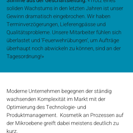
Stimme aus der Geschäftsleitung:
«Trotz eines
soliden Wachstums in den letzten Jahren ist unser
Gewinn dramatisch eingebrochen. Wir haben
Terminverzögerungen, Lieferengpässe und
Qualitätsprobleme. Unsere Mitarbeiter fühlen sich
überlastet und ‘Feuerwehrübungen’, um Aufträge
überhaupt noch abwickeln zu können, sind an der
Tagesordnung!»
Moderne Unternehmen begegnen der ständig
wachsenden Komplexität im Markt mit der
Optimierung des Technologie- und
Produktmanagement. Kosmetik an Prozessen auf
der Mikroebene greift dabei meistens deutlich zu
kurz.